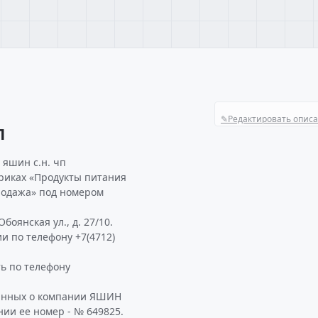
✎
Редактировать опис
П
 яшин с.н. чп
бриках «Продукты питания
продажа» под номером
боянская ул., д. 27/10.
и по телефону +7(4712)
ь по телефону
данных о компании ЯШИН
нии ее номер - № 649825.