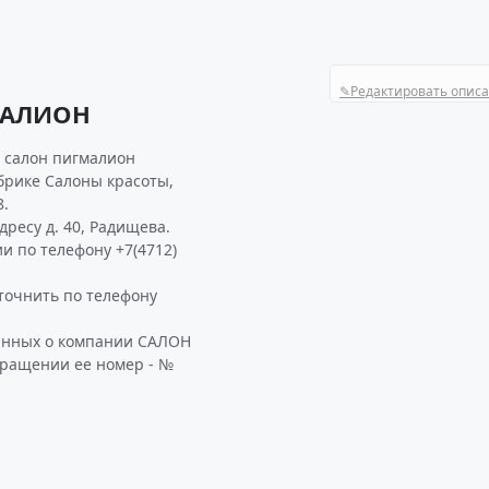
✎
Редактировать опис
МАЛИОН
 салон пигмалион
убрике Салоны красоты,
8.
ресу д. 40, Радищева.
и по телефону +7(4712)
очнить по телефону
данных о компании САЛОН
бращении ее номер - №