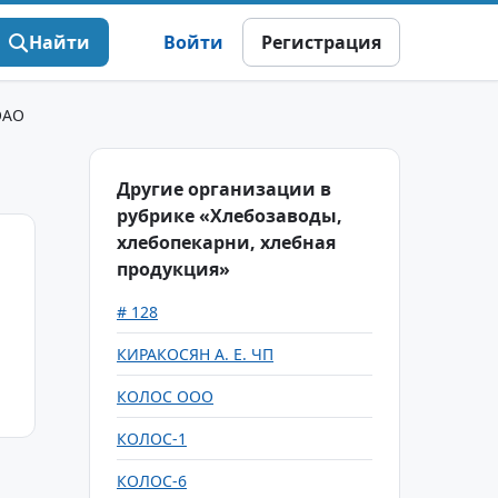
Найти
Войти
Регистрация
ОАО
Другие организации в
рубрике «Хлебозаводы,
хлебопекарни, хлебная
продукция»
# 128
КИРАКОСЯН А. Е. ЧП
КОЛОС ООО
КОЛОС-1
КОЛОС-6