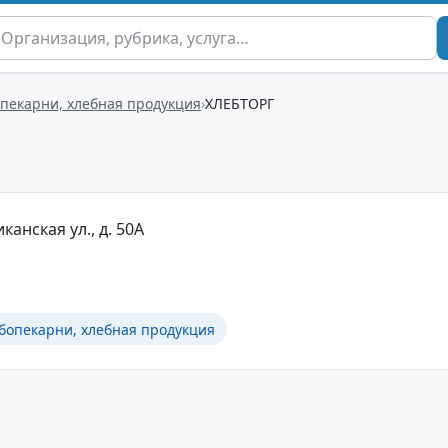
опекарни, хлебная продукция
ХЛЕБТОРГ
иканская ул., д. 50А
бопекарни, хлебная продукция