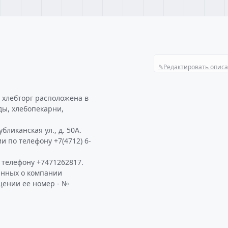
✎
Редактировать опис
 хлебторг расположена в
ды, хлебопекарни,
бликанская ул., д. 50А.
 по телефону +7(4712) 6-
телефону +7471262817.
анных о компании
щении ее номер - №