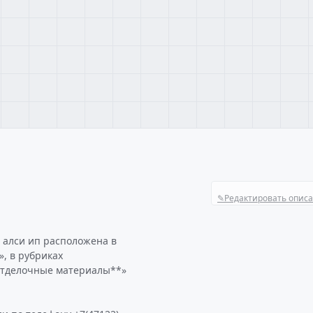
✎
Редактировать опис
 алси ип расположена в
, в рубриках
отделочные материалы**»