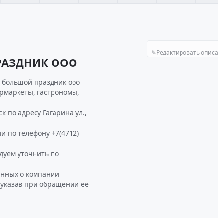
✎
Редактировать опис
РАЗДНИК ООО
 большой праздник ооо
ермаркеты, гастрономы,
по адресу Гагарина ул.,
и по телефону +7(4712)
уем уточнить по
анных о компании
указав при обращении ее