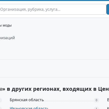
ы моды
низаций
» в других регионах, входящих в Ц
Брянская область
0
Ивановская область
1