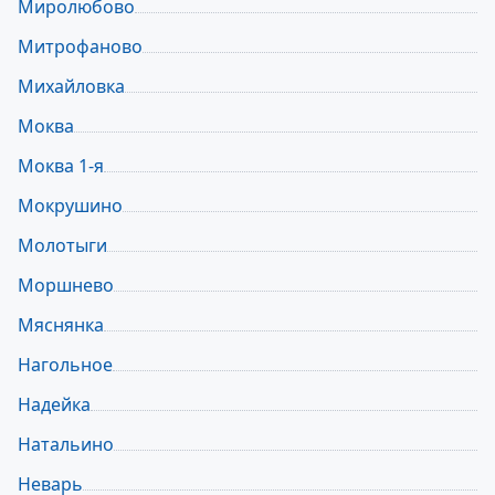
Миролюбово
Митрофаново
Михайловка
Моква
Моква 1-я
Мокрушино
Молотыги
Моршнево
Мяснянка
Нагольное
Надейка
Натальино
Неварь