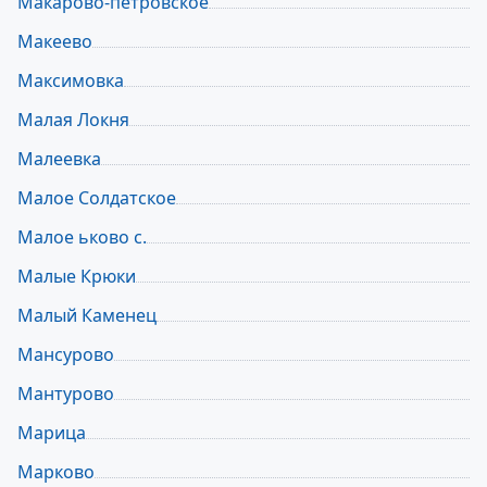
Макарово-петровское
Макеево
Максимовка
Малая Локня
Малеевка
Малое Солдатское
Малое ьково с.
Малые Крюки
Малый Каменец
Мансурово
Мантурово
Марица
Марково