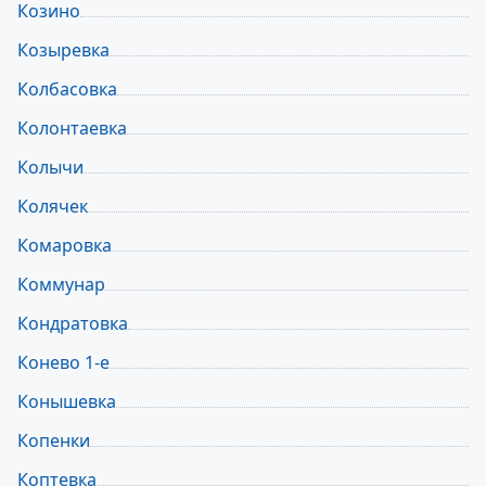
Козино
Козыревка
Колбасовка
Колонтаевка
Колычи
Колячек
Комаровка
Коммунар
Кондратовка
Конево 1-e
Конышевка
Копенки
Коптевка