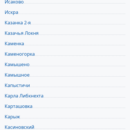
Исаково
Искра
Казанка 2-я
Казачья Локня
Каменка
Каменогорка
Камышено
Камышное
Капыстичи
Карла Либкнехта
Карташовка
Карыж
Касиновский