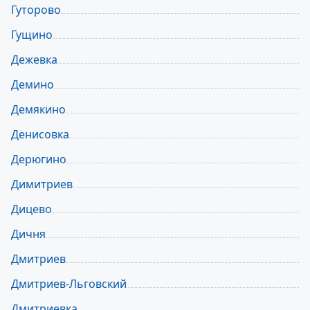
Гуторово
Гущино
Дежевка
Демино
Демякино
Денисовка
Дерюгино
Димитриев
Дицево
Дичня
Дмитриев
Дмитриев-Льговский
Дмитриевка