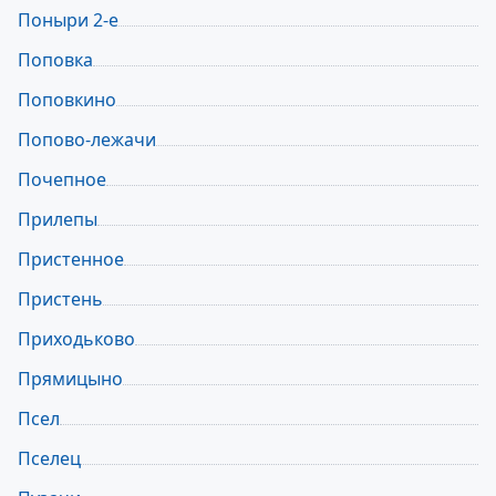
Поныри 2-е
Поповка
Поповкино
Попово-лежачи
Почепное
Прилепы
Пристенное
Пристень
Приходьково
Прямицыно
Псел
Пселец