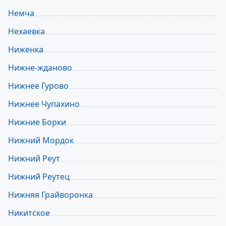
Немча
Нехаевка
Ниженка
Нижне-жданово
Нижнее Гурово
Нижнее Чупахино
Нижние Борки
Нижний Мордок
Нижний Реут
Нижний Реутец
Нижняя Грайворонка
Никитское