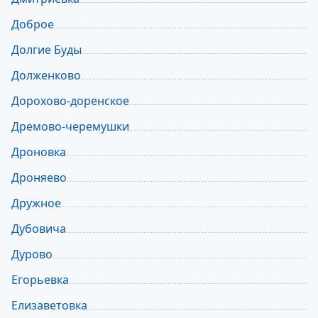
Доброе
Долгие Буды
Долженково
Дорохово-доренское
Дремово-черемушки
Дроновка
Дроняево
Дружное
Дубовича
Дурово
Егорьевка
Елизаветовка