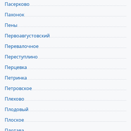
Пасерково
Пахонок
Пены
Первоавгустовский
Перевалочное
Переступлино
Перцевка
Петринка
Петровское
Плехово
Плодовый
Плоское
Плотава