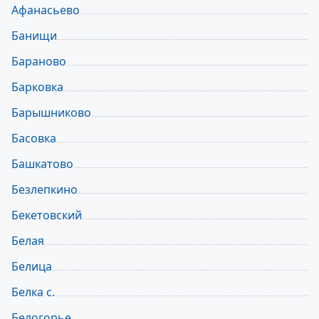
Афанасьево
Банищи
Бараново
Барковка
Барышниково
Басовка
Башкатово
Безлепкино
Бекетовский
Белая
Белица
Белка с.
Белогорье