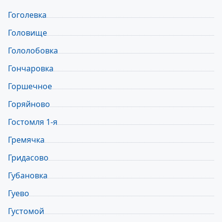
Гоголевка
Головище
Гололобовка
Гончаровка
Горшечное
Горяйново
Гостомля 1-я
Гремячка
Гридасово
Губановка
Гуево
Густомой