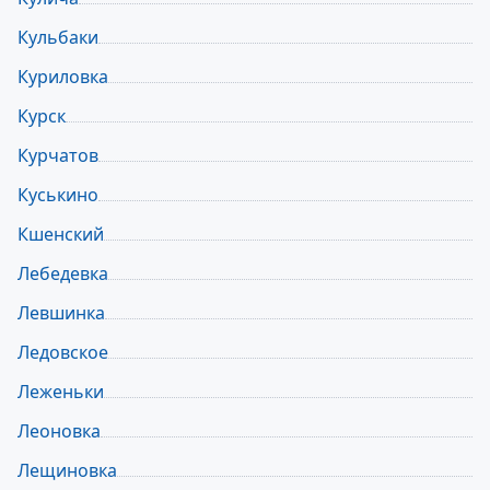
Кульбаки
Куриловка
Курск
Курчатов
Куськино
Кшенский
Лебедевка
Левшинка
Ледовское
Леженьки
Леоновка
Лещиновка