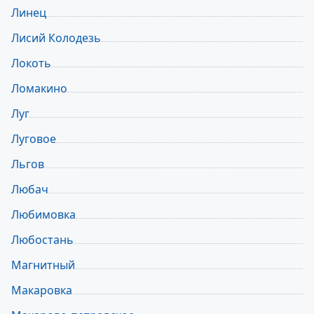
Линец
Лисий Колодезь
Локоть
Ломакино
Луг
Луговое
Льгов
Любач
Любимовка
Любостань
Магнитный
Макаровка