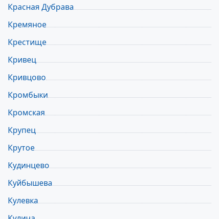
Красная Дубрава
Кремяное
Крестище
Кривец
Кривцово
Кромбыки
Кромская
Крупец
Крутое
Кудинцево
Куйбышева
Кулевка
Кулича