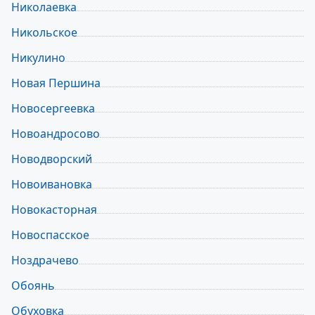
Николаевка
Никольское
Никулино
Новая Першина
Новоcергеевка
Новоандросово
Новодворский
Новоивановка
Новокасторная
Новоспасское
Ноздрачево
Обоянь
Обуховка