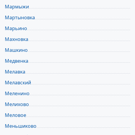
Мармыжи
Мартыновка
Марьино
Махновка
Машкино
Медвенка
Мелавка
Мелавский
Меленино
Мелихово
Меловое
Меньшиково