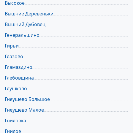
Высокое
Вышние Деревеньки
Вышний Дубовец
Генеральшино
Гирьи
Глазово
Гламаздино
Глебовщина
Глушково
Гнеушево Большое
Гнеушево Малое
Гниловка
Гнилое