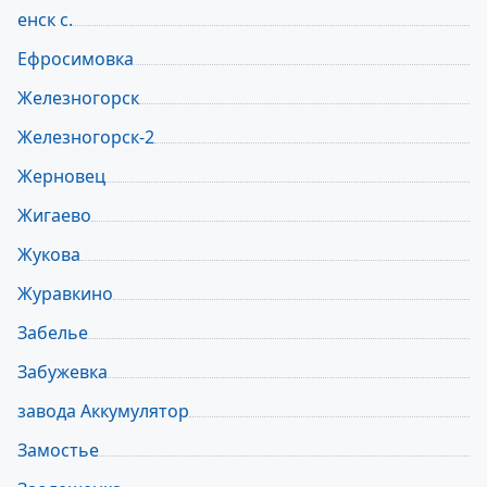
енск с.
Ефросимовка
Железногорск
Железногорск-2
Жерновец
Жигаево
Жукова
Журавкино
Забелье
Забужевка
завода Аккумулятор
Замостье