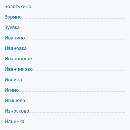
Золотухино
Зорино
Зуевка
Иванино
Ивановка
Ивановское
Иванчиково
Ивница
Игино
Игишево
Износково
Ильинка