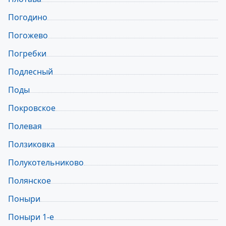
Погодино
Погожево
Погребки
Подлесный
Поды
Покровское
Полевая
Ползиковка
Полукотельниково
Полянское
Поныри
Поныри 1-е