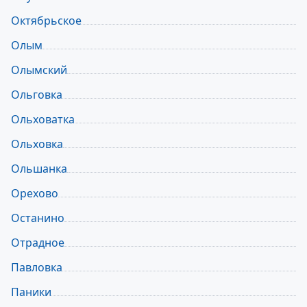
Октябрьское
Олым
Олымский
Ольговка
Ольховатка
Ольховка
Ольшанка
Орехово
Останино
Отрадное
Павловка
Паники