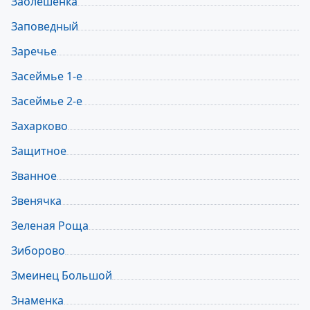
Заолешенка
Заповедный
Заречье
Засеймье 1-е
Засеймье 2-е
Захарково
Защитное
Званное
Звенячка
Зеленая Роща
Зиборово
Змеинец Большой
Знаменка