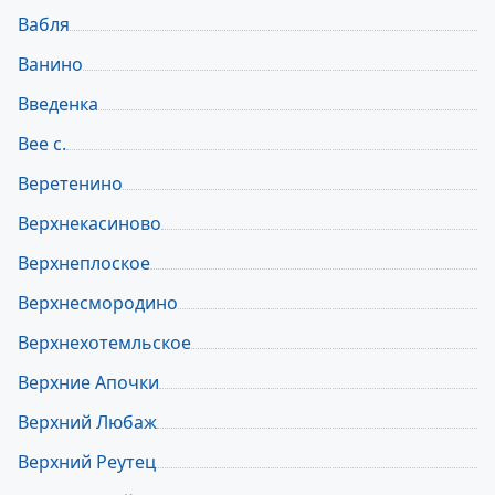
Вабля
Ванино
Введенка
Вее с.
Веретенино
Верхнекасиново
Верхнеплоское
Верхнесмородино
Верхнехотемльское
Верхние Апочки
Верхний Любаж
Верхний Реутец