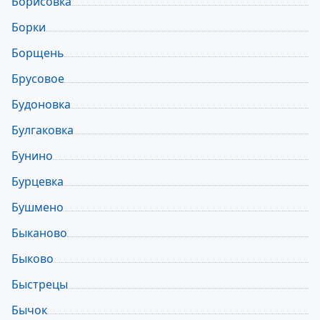
Борисовка
Борки
Борщень
Брусовое
Будоновка
Булгаковка
Бунино
Бурцевка
Бушмено
Быканово
Быково
Быстрецы
Бычок