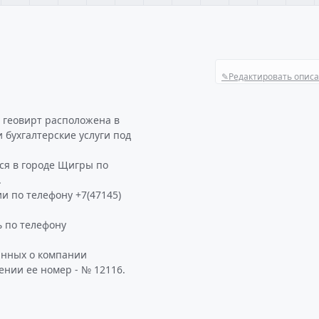
✎
Редактировать опис
 геовирт расположена в
и бухгалтерские услуги под
ся в городе Щигры по
.
и по телефону +7(47145)
 по телефону
анных о компании
ении ее номер - № 12116.