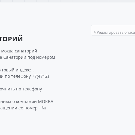
✎
Редактировать опис
АТОРИЙ
 моква санаторий
ке Санатории под номером
товый индекс: .
и по телефону +7(4712)
чнить по телефону
данных о компании МОКВА
ращении ее номер - №