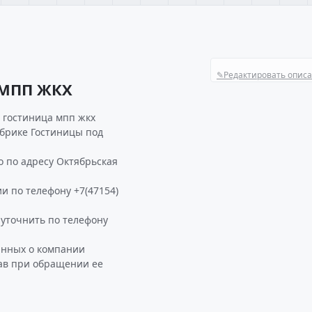
✎
Редактировать опис
 МПП ЖКХ
 гостиница мпп жкх
убрике Гостиницы под
 по адресу Октябрьская
и по телефону +7(47154)
точнить по телефону
анных о компании
ав при обращении ее