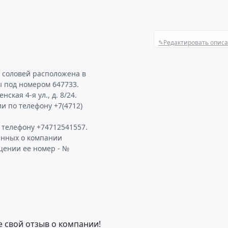
✎
Редактировать опис
 соловей расположена в
ы под номером 647733.
кая 4-я ул., д. 8/24.
и по телефону +7(4712)
телефону +74712541557.
анных о компании
щении ее номер - №
е свой отзыв о компании!