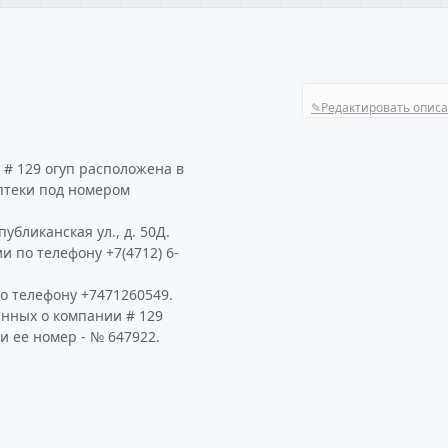
✎
Редактировать опис
 # 129 огуп расположена в
птеки под номером
убликанская ул., д. 50Д.
 по телефону +7(4712) 6-
о телефону +7471260549.
анных о компании # 129
и ее номер - № 647922.