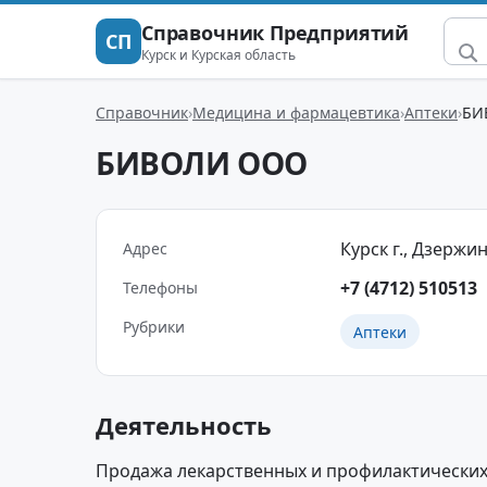
Справочник Предприятий
СП
Курск и Курская область
Справочник
Медицина и фармацевтика
Аптеки
БИ
БИВОЛИ ООО
Курск г., Дзержинс
Адрес
+7 (4712) 510513
Телефоны
Рубрики
Аптеки
Деятельность
Продажа лекарственных и профилактических 