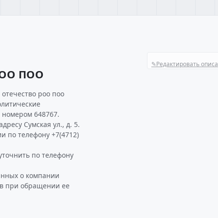
✎
Редактировать опис
РОО ПОО
 отечество роо поо
олитические
 номером 648767.
ресу Сумская ул., д. 5.
и по телефону +7(4712)
точнить по телефону
анных о компании
ав при обращении ее