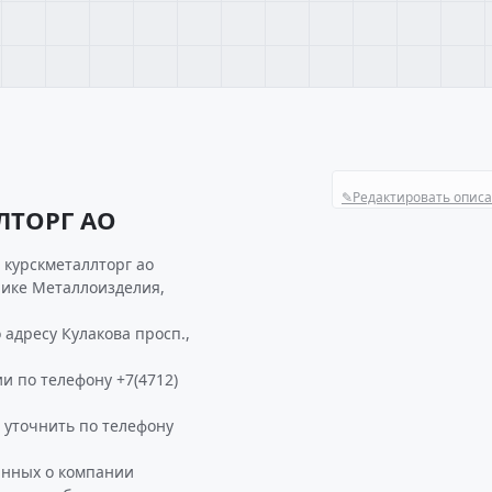
✎
Редактировать опис
ЛТОРГ АО
 курскметаллторг ао
рике Металлоизделия,
адресу Кулакова просп.,
и по телефону +7(4712)
уточнить по телефону
анных о компании