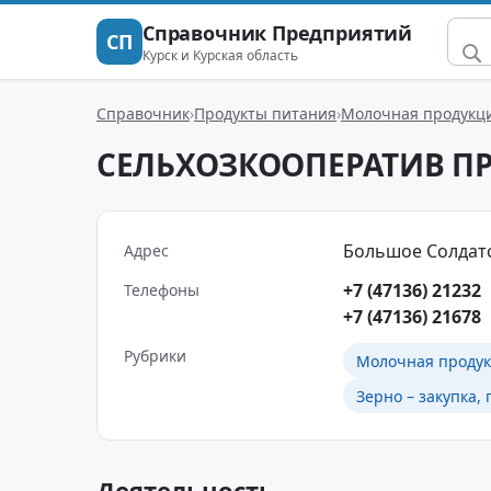
Справочник Предприятий
СП
Курск и Курская область
Справочник
Продукты питания
Молочная продукц
СЕЛЬХОЗКООПЕРАТИВ П
Большое Солдатс
Адрес
+7 (47136) 21232
Телефоны
+7 (47136) 21678
Рубрики
Молочная проду
Зерно – закупка,
Деятельность