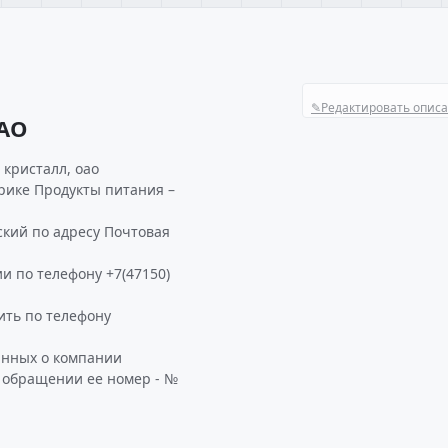
✎
Редактировать опис
ОАО
кристалл, оао
рике Продукты питания –
ский по адресу Почтовая
и по телефону +7(47150)
ть по телефону
анных о компании
и обращении ее номер - №