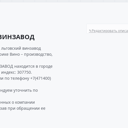
✎
Редактировать опис
 ВИНЗАВОД
 льговский винзавод
рике Вино – производство,
АВОД находится в городе
 индекс: 307750.
и по телефону +7(471400)
дуем уточнить по
анных о компании
зав при обращении ее