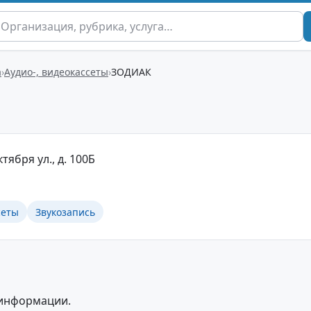
а
Аудио-, видеокассеты
ЗОДИАК
ктября ул., д. 100Б
сеты
Звукозапись
 информации.