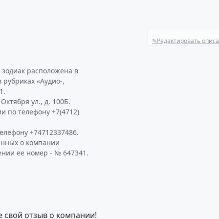
✎
Редактировать опис
 зодиак расположена в
в рубриках «Аудио-,
1.
ктября ул., д. 100Б.
и по телефону +7(4712)
елефону +74712337486.
анных о компании
нии ее номер - № 647341.
е свой отзыв о компании!