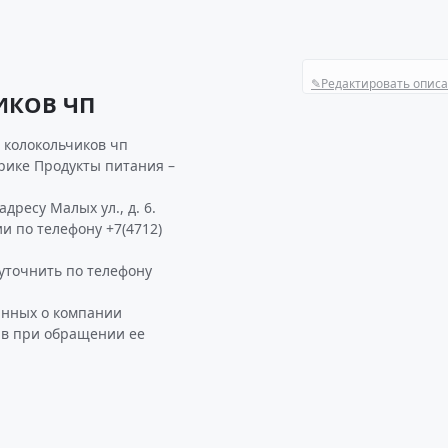
✎
Редактировать опис
ИКОВ ЧП
 колокольчиков чп
рике Продукты питания –
ресу Малых ул., д. 6.
и по телефону +7(4712)
точнить по телефону
анных о компании
ав при обращении ее