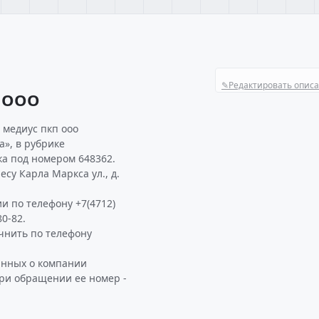
✎
Редактировать опис
 ООО
 медиус пкп ооо
», в рубрике
а под номером 648362.
су Карла Маркса ул., д.
и по телефону +7(4712)
0-82.
нить по телефону
анных о компании
ри обращении ее номер -