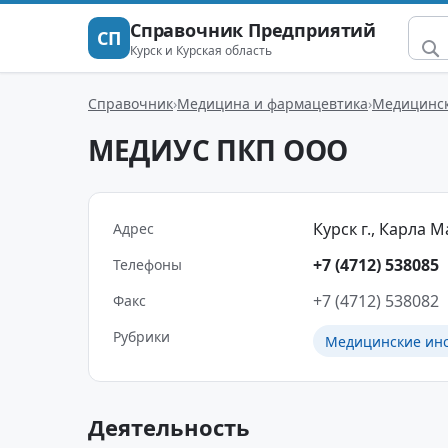
Справочник Предприятий
СП
Курск и Курская область
Справочник
Медицина и фармацевтика
Медицинск
МЕДИУС ПКП ООО
Курск г., Карла Ма
Адрес
+7 (4712) 538085
Телефоны
+7 (4712) 538082
Факс
Рубрики
Медицинские инс
Деятельность