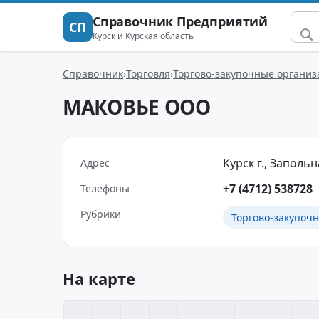
Справочник Предприятий
СП
Курск и Курская область
Справочник
Торговля
Торгово-закупочные организ
МАКОВЬЕ ООО
Курск г., Запольна
Адрес
+7 (4712) 538728
Телефоны
Рубрики
Торгово-закупоч
На карте