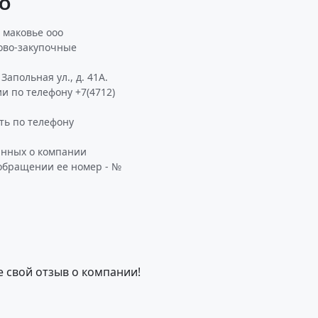
ОО
 маковье ооо
гово-закупочные
апольная ул., д. 41А.
и по телефону +7(4712)
ь по телефону
анных о компании
обращении ее номер - №
е свой отзыв о компании!