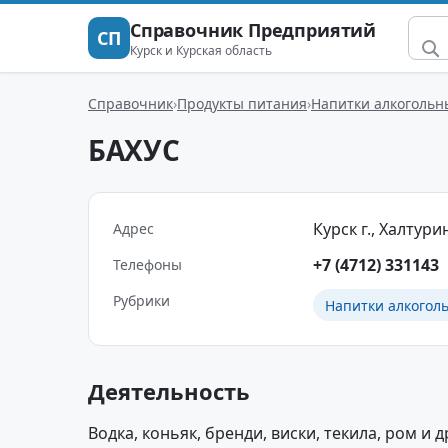
Справочник Предприятий
СП
Курск и Курская область
Справочник
Продукты питания
Напитки алкогольн
БАХУС
Курск г., Халтурин
Адрес
+7 (4712) 331143
Телефоны
Рубрики
Напитки алкогол
Деятельность
Водка, коньяк, бренди, виски, текила, ром и д