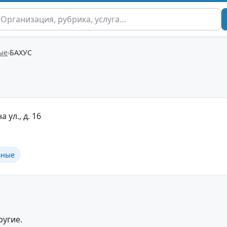
ые
БАХУС
а ул., д. 16
ьные
ругие.