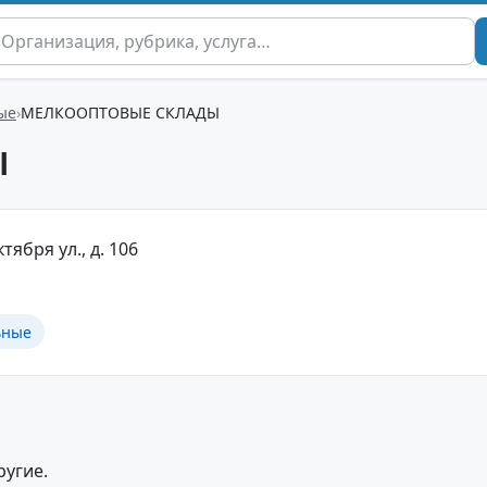
ые
МЕЛКООПТОВЫЕ СКЛАДЫ
Ы
ктября ул., д. 106
ьные
ругие.