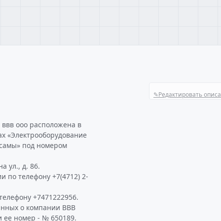
✎
Редактировать опис
 ввв ооо расположена в
ах «Электрооборудование
рсамы» под номером
 ул., д. 86.
 по телефону +7(4712) 2-
телефону +7471222956.
анных о компании ВВВ
 ее номер - № 650189.