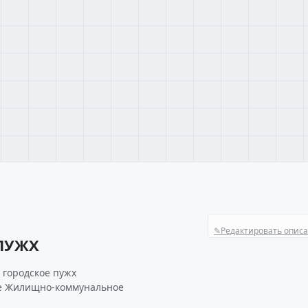
✎
Редактировать опис
ПУЖХ
 городское пужх
ке Жилищно-коммунальное