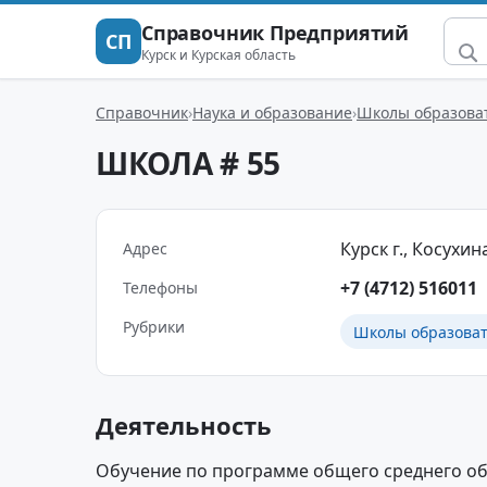
Справочник Предприятий
СП
Курск и Курская область
Справочник
Наука и образование
Школы образова
ШКОЛА # 55
Курск г., Косухина
Адрес
+7 (4712) 516011
Телефоны
Рубрики
Школы образова
Деятельность
Обучение по программе общего среднего об