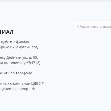
✎
Редактировать опис
ЛИАЛ
 цдбс # 2 филиал
убрике Библиотеки под
у Дейнеки ул., д. 30.
и по телефону +7(4712)
нить по телефону
анных о компании ЦДБС #
ащении ее номер - №